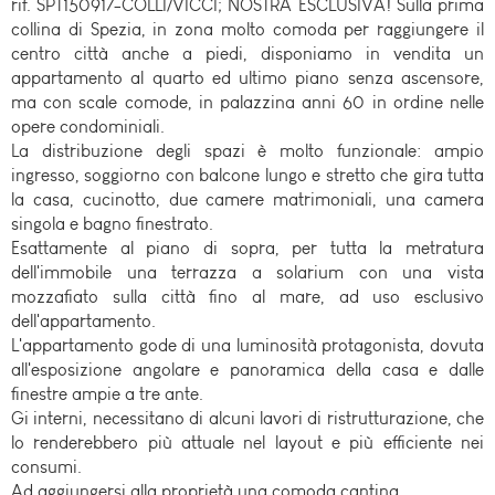
rif. SPT150917-COLLI/VICCI; NOSTRA ESCLUSIVA! Sulla prima
collina di Spezia, in zona molto comoda per raggiungere il
centro città anche a piedi, disponiamo in vendita un
appartamento al quarto ed ultimo piano senza ascensore,
ma con scale comode, in palazzina anni 60 in ordine nelle
opere condominiali.
La distribuzione degli spazi è molto funzionale: ampio
ingresso, soggiorno con balcone lungo e stretto che gira tutta
la casa, cucinotto, due camere matrimoniali, una camera
singola e bagno finestrato.
Esattamente al piano di sopra, per tutta la metratura
dell'immobile una terrazza a solarium con una vista
mozzafiato sulla città fino al mare, ad uso esclusivo
dell'appartamento.
L'appartamento gode di una luminosità protagonista, dovuta
all'esposizione angolare e panoramica della casa e dalle
finestre ampie a tre ante.
Gi interni, necessitano di alcuni lavori di ristrutturazione, che
lo renderebbero più attuale nel layout e più efficiente nei
consumi.
Ad aggiungersi alla proprietà una comoda cantina.