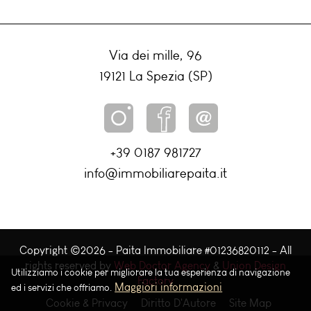
Via dei mille, 96
19121 La Spezia (SP)
+39 0187 981727
info@immobiliarepaita.it
Copyright ©
2026 - Paita Immobiliare #01236820112 - All
rights reserved by
Web Doctor Agency
&
Union Design
Utilizziamo i cookie per migliorare la tua esperienza di navigazione
Factory
Maggiori informazioni
ed i servizi che offriamo.
Cookie & Privacy
Diritto D'Autore
Site Map