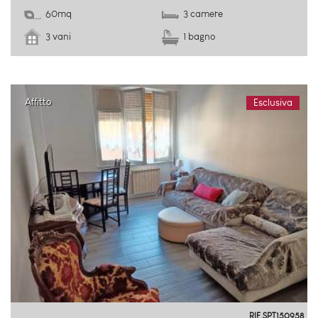
60mq
3 camere
3 vani
1 bagno
Affitto
Esclusiva
Rebocco
RIF.SPT150958