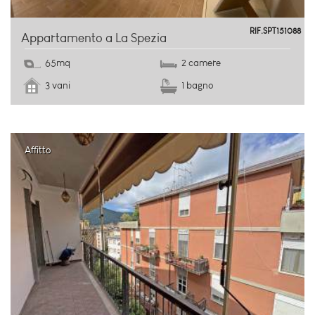
Colli
RIF.SPT151088
Appartamento a La Spezia
65mq
2 camere
3 vani
1 bagno
Affitto