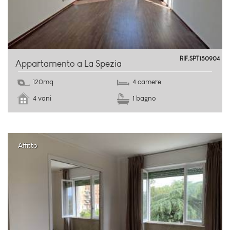
centro storico
RIF.SPT150904
Appartamento a La Spezia
120mq
4 camere
4 vani
1 bagno
Affitto