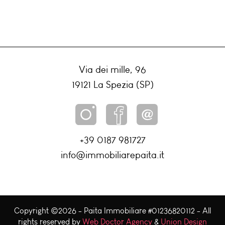
Via dei mille, 96
19121 La Spezia (SP)
+39 0187 981727
info@immobiliarepaita.it
Copyright ©
2026 - Paita Immobiliare #01236820112 - All
rights reserved by
Web Doctor Agency
&
Union Design