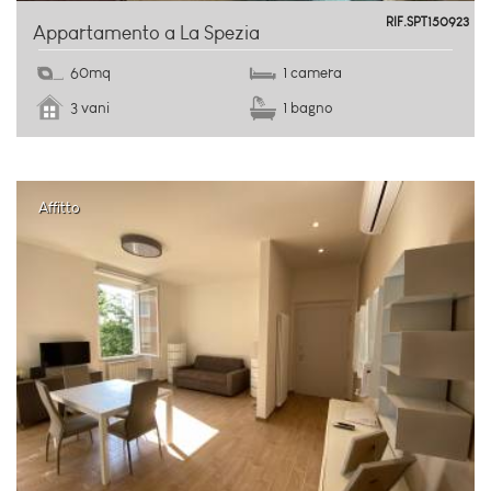
RIF.SPT150923
Appartamento a La Spezia
60mq
1 camera
3 vani
1 bagno
Affitto