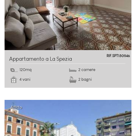
centro storico
RIF.SPT150946
Appartamento a La Spezia
120mq
2 camere
4 vani
2 bagni
Affitto