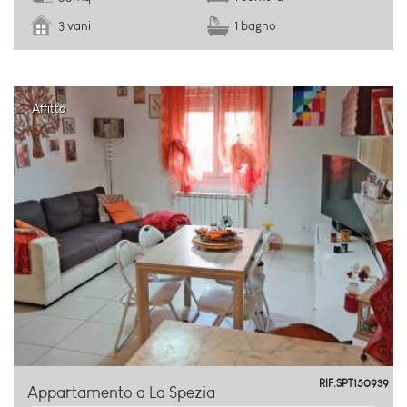
3 vani
1 bagno
Affitto
Colli/Vicci
RIF.SPT150939
Appartamento a La Spezia