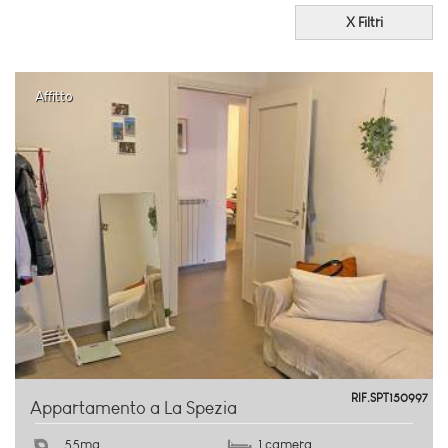
X Filtri
Affitto
centro-stazione
RIF.SPT150997
Appartamento a La Spezia
55mq
1 camera