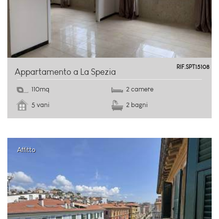
centro storico
RIF.SPT15108
Appartamento a La Spezia
110mq
2 camere
5 vani
2 bagni
Affitto