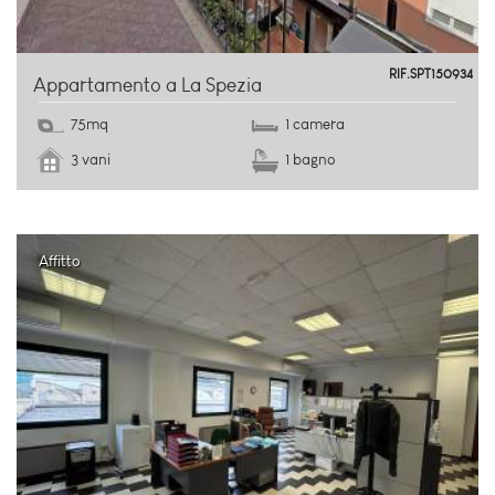
Fossitermi
RIF.SPT150934
Appartamento a La Spezia
75mq
1 camera
3 vani
1 bagno
Affitto