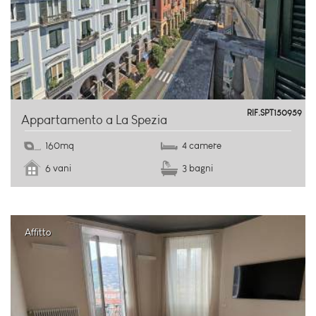
centro storico
RIF.SPT150959
Appartamento a La Spezia
160mq
4 camere
6 vani
3 bagni
Affitto