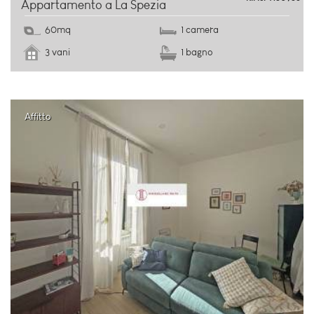
Appartamento a La Spezia
60mq
1 camera
3 vani
1 bagno
Affitto
centro storico