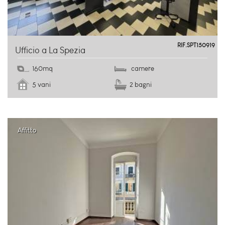
Fossamastra
RIF.SPT150919
Ufficio a La Spezia
160mq
camere
5 vani
2 bagni
Affitto